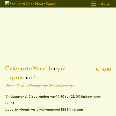
Ga
Home
Me
Menu
naar
de
inhoud
Celebrate Your Unique
€
44,00
Expression!
Home
»
Shop
»
Celebrate Your Unique Expression!
Vrijdagavond, 8 September van 19:30 tot 22:00 (inloop vanaf
19:15)
Locatie Meentwerf, Mierenmeent 122 Hilversum