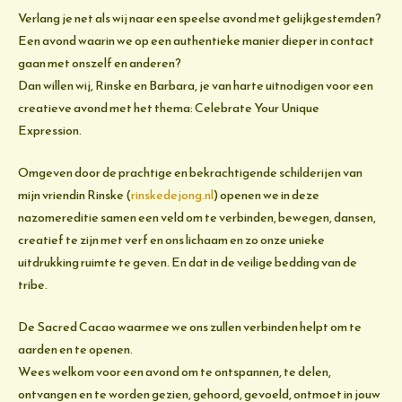
Verlang je net als wij naar een speelse avond met gelijkgestemden?
Een avond waarin we op een authentieke manier dieper in contact
gaan met onszelf en anderen?
Dan willen wij, Rinske en Barbara, je van harte uitnodigen voor een
creatieve avond met het thema: Celebrate Your Unique
Expression.
Omgeven door de prachtige en bekrachtigende schilderijen van
mijn vriendin Rinske (
rinskedejong.nl
) openen we in deze
nazomereditie samen een veld om te verbinden, bewegen, dansen,
creatief te zijn met verf en ons lichaam en zo onze unieke
uitdrukking ruimte te geven. En dat in de veilige bedding van de
tribe.
De Sacred Cacao waarmee we ons zullen verbinden helpt om te
aarden en te openen.
Wees welkom voor een avond om te ontspannen, te delen,
ontvangen en te worden gezien, gehoord, gevoeld, ontmoet in jouw