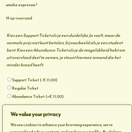
unieke expressie !
19 op voorraad
Soort
Kies een Support Ticket als je een duidelijke Ja voelt, maar de
Ticket
normale prijs niet kunt betalen, bijvoorbeeld als je een student
bent. Kies een Abundance Ticket als je de mogelijkheid hebt om
uit overvloed deel te nemen, je steunt hiermee iemand die het
minder breed heeft.
Support Ticket
(
-
€
11,00
)
Regular Ticket
Abundance Ticket
(+
€
11,00
)
Celebrate
TOEVOEGEN AAN WINKELWAGEN
We value your privacy
Your
Unique
We use cookies to enhance your browsing experience, serve
Categorie:
Uncategorized
Expression!
personalized ads or content, and analyze our traffic. By clicking