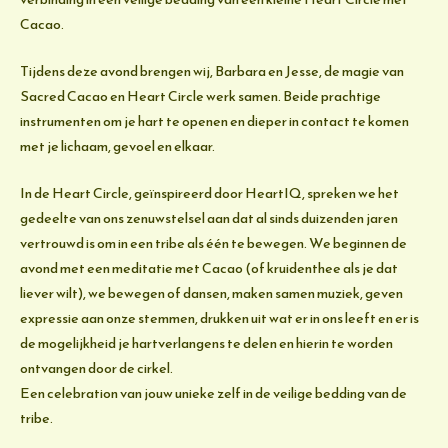
Cacao.
Tijdens deze avond brengen wij, Barbara en Jesse, de magie van
Sacred Cacao en Heart Circle werk samen. Beide prachtige
instrumenten om je hart te openen en dieper in contact te komen
met je lichaam, gevoel en elkaar.
In de Heart Circle, geïnspireerd door HeartIQ, spreken we het
gedeelte van ons zenuwstelsel aan dat al sinds duizenden jaren
vertrouwd is om in een tribe als één te bewegen. We beginnen de
avond met een meditatie met Cacao (of kruidenthee als je dat
liever wilt), we bewegen of dansen, maken samen muziek, geven
expressie aan onze stemmen, drukken uit wat er in ons leeft en er is
de mogelijkheid je hartverlangens te delen en hierin te worden
ontvangen door de cirkel.
Een celebration van jouw unieke zelf in de veilige bedding van de
tribe.