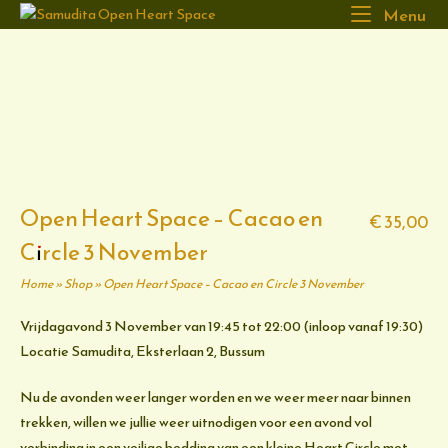
Ga
Home
Me
Menu
naar
de
inhoud
Open Heart Space – Cacao en
€
35,00
Circle 3 November
Home
»
Shop
»
Open Heart Space – Cacao en Circle 3 November
Vrijdagavond 3 November van 19:45 tot 22:00 (inloop vanaf 19:30)
Locatie Samudita, Eksterlaan 2, Bussum
Nu de avonden weer langer worden en we weer meer naar binnen
trekken, willen we jullie weer uitnodigen voor een avond vol
verbinding in een veilige bedding van een kleine Heart Circle met