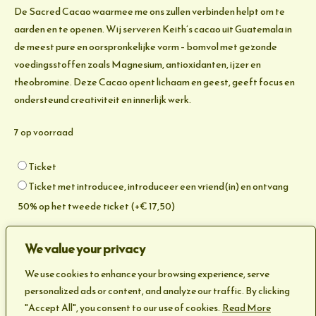
De Sacred Cacao waarmee me ons zullen verbinden helpt om te
aarden en te openen. Wij serveren Keith’s cacao uit Guatemala in
de meest pure en oorspronkelijke vorm – bomvol met gezonde
voedingsstoffen zoals Magnesium, antioxidanten, ijzer en
theobromine. Deze Cacao opent lichaam en geest, geeft focus en
ondersteund creativiteit en innerlijk werk.
7 op voorraad
Soort
Ticket
Ticket
Ticket met introducee, introduceer een vriend(in) en ontvang
50% op het tweede ticket
(+
€
17,50
)
Open
TOEVOEGEN AAN WINKELWAGEN
We value your privacy
Heart
Space
We use cookies to enhance your browsing experience, serve
Categorie:
Uncategorized
-
personalized ads or content, and analyze our traffic. By clicking
Cacao
"Accept All", you consent to our use of cookies.
Read More